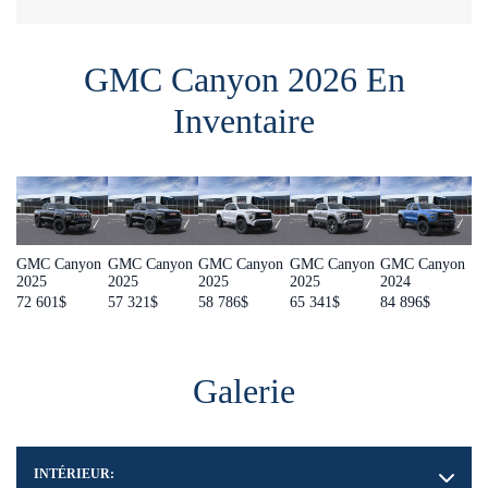
GMC Canyon 2026 En
Inventaire
GMC Canyon
GMC Canyon
GMC Canyon
GMC Canyon
GMC Canyon
2025
2025
2025
2025
2024
72 601
$
57 321
$
58 786
$
65 341
$
84 896
$
Galerie
INTÉRIEUR: