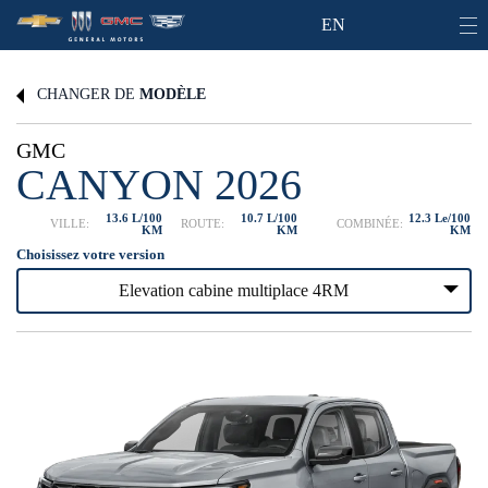
EN
CHANGER DE
MODÈLE
GMC
CANYON 2026
13.6 L/100
10.7 L/100
12.3 Le/100
VILLE:
ROUTE:
COMBINÉE:
KM
KM
KM
Choisissez votre version
Elevation cabine multiplace 4RM