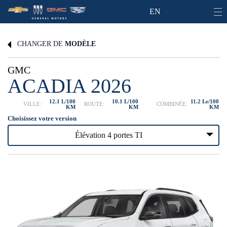
EN
CHANGER DE
MODÈLE
GMC
ACADIA 2026
12.1 L/100
10.1 L/100
11.2 Le/100
VILLE:
ROUTE:
COMBINÉE:
KM
KM
KM
Choisissez votre version
Élévation 4 portes TI