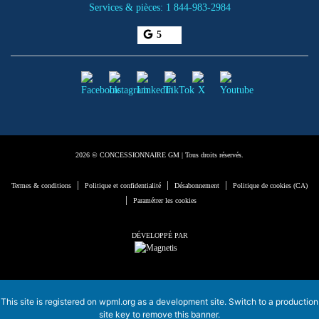
Services & pièces:
1 844-983-2984
5
2026 © CONCESSIONNAIRE GM
| Tous droits réservés.
|
|
|
Termes & conditions
Politique et confidentialité
Désabonnement
Politique de cookies (CA)
|
Paramétrer les cookies
DÉVELOPPÉ PAR
This site is registered on
wpml.org
as a development site. Switch to a production
site key to
remove this banner
.