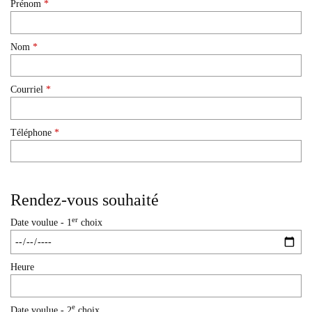
Prénom
*
Nom
*
Courriel
*
Téléphone
*
Rendez-vous souhaité
er
Date voulue - 1
choix
Heure
e
Date voulue - 2
choix