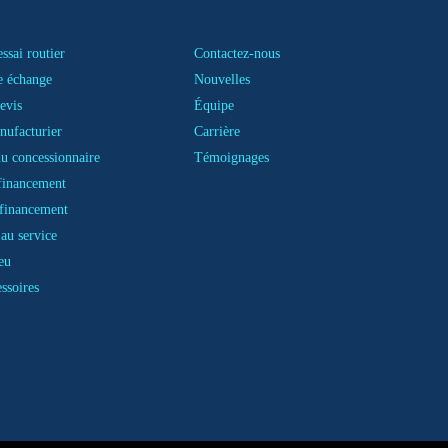
ssai routier
Contactez-nous
e échange
Nouvelles
evis
Équipe
nufacturier
Carrière
u concessionnaire
Témoignages
financement
financement
au service
eu
essoires