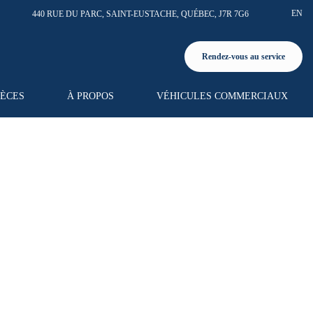
EN
440 RUE DU PARC
,
SAINT-EUSTACHE
,
QUÉBEC
,
J7R 7G6
Rendez-vous au service
IÈCES
À PROPOS
VÉHICULES COMMERCIAUX