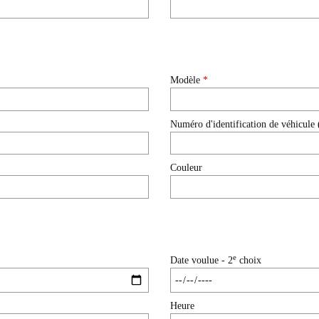
Modèle
*
Numéro d'identification de véhicule
Couleur
e
Date voulue - 2
choix
Heure