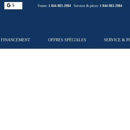
5
Ventes:
1 844-983-2984
Services & pièces:
1 844-983-2984
FINANCEMENT
OFFRES SPÉCIALES
SERVICE & P