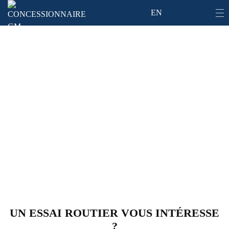
EN
Réservez un essai routier
Essayez votre prochain véhicule Chevrolet, Buick
et GMC
UN ESSAI ROUTIER VOUS INTÉRESSE
?