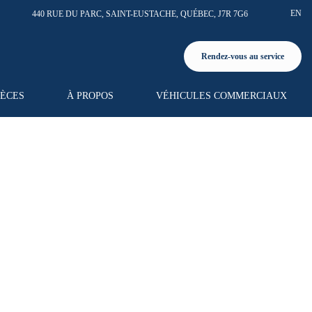
EN
440 RUE DU PARC
,
SAINT-EUSTACHE
,
QUÉBEC
,
J7R 7G6
Rendez-vous au service
IÈCES
À PROPOS
VÉHICULES COMMERCIAUX