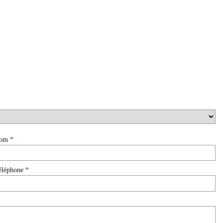
om
*
éléphone
*