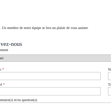
 Un membre de notre équipe se fera un plaisir de vous assister.
ivez-nous
tement
om
*
N
el
*
T
taire(s) et/ou question(s)