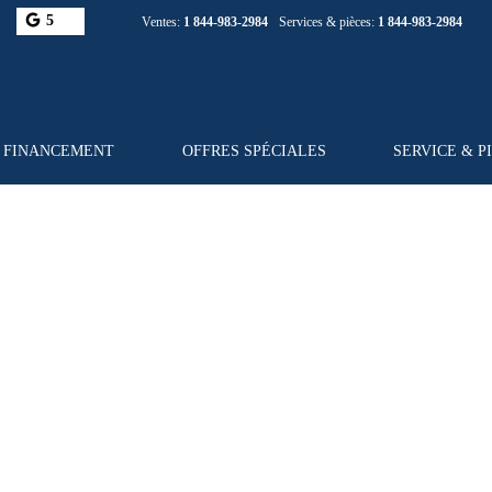
5
Ventes:
1 844-983-2984
Services & pièces:
1 844-983-2984
FINANCEMENT
OFFRES SPÉCIALES
SERVICE & P
ssionnaire GM