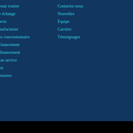
ssai routier
Contactez-nous
e échange
Nouvelles
evis
Équipe
nufacturier
Carrière
u concessionnaire
Témoignages
financement
financement
au service
eu
essoires